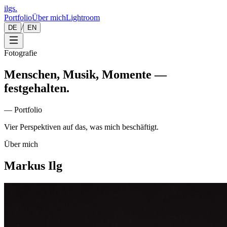
ilgs
.
Portfolio
Über mich
Lightroom
/
DE
EN
Fotografie
Menschen, Musik, Momente —
festgehalten.
—
Portfolio
Vier Perspektiven auf das, was mich beschäftigt.
Über mich
Markus Ilg